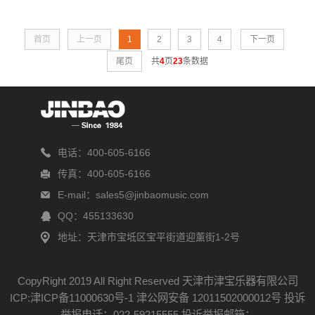
首页
上一页
1
2
3
4
下一页
尾页
共
4
页
23
条数据
电话：400-605-6166
传真：400-605-6166
E-mail：sales5@jinbaomusic.com
QQ：455133630
地址：天津市宝坻区宝平街道迎薰街1-2号
CopyRight 2019 All Right Reserved 天津市津宝乐器有限公司
ICP:津ICP备11000630号-1
津公网安备 12011502000012号
投诉
举报电话：022-59215555 投诉举报邮箱：