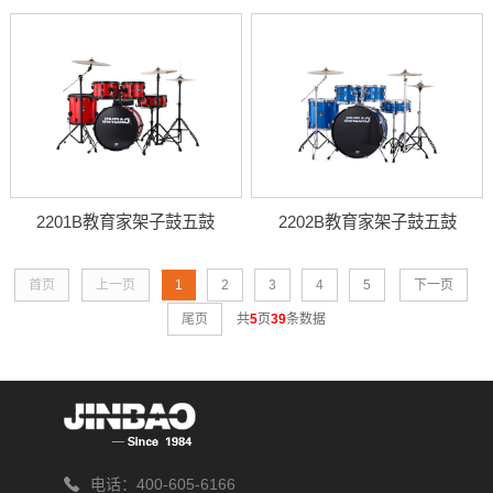
2201B教育家架子鼓五鼓
2202B教育家架子鼓五鼓
首页
上一页
1
2
3
4
5
下一页
尾页
共
5
页
39
条数据
电话：400-605-6166