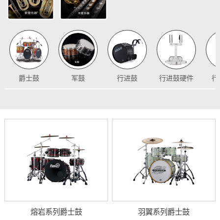
爵士鼓
军鼓
行进鼓
行进鼓硬件
行
熔岩系列爵士鼓
羽翼系列爵士鼓