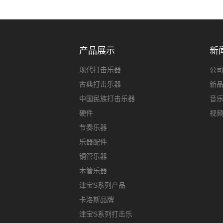
产品展示
新
现代打击乐器
公
古典打击乐器
新
中国民族打击乐器
音
硬件
视
节奏乐器
乐器配件
铜管乐器
木管乐器
津宝S系列产品
卡洛斯品牌
津宝S系列打击乐