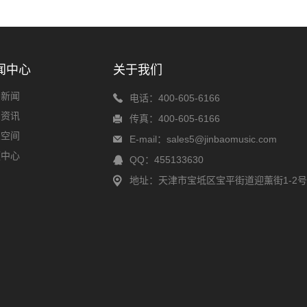
闻中心
关于我们
司新闻
电话：400-605-6166
品资讯
传真：400-605-6166
乐空间
E-mail：sales5@jinbaomusic.com
频中心
QQ：455133630
地址：天津市宝坻区宝平街道迎薰街1-2号