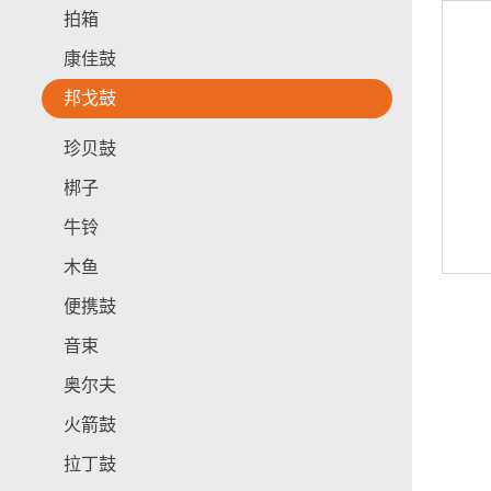
拍箱
康佳鼓
邦戈鼓
珍贝鼓
梆子
牛铃
木鱼
便携鼓
音束
奥尔夫
火箭鼓
拉丁鼓